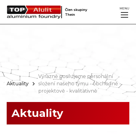
MENU
Člen skupiny
Thein
Výrazně posilujeme personální
Aktuality
složení našeho týmu - obchodně -
projektově - kvalitativně
Aktuality