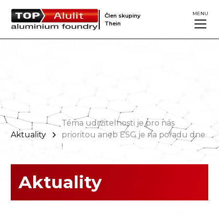
MENU
Člen skupiny
Thein
Téma udržitelnosti je pro nás
Aktuality
prioritou aneb ESG je na pořadu dne
!
Aktuality