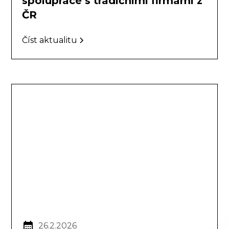
spolupráce s tradičními firmami z
ČR
Číst aktualitu
26.2.2026