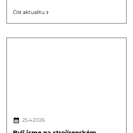
Číst aktualitu
25.4.2026
Byli jsme na strojírenském