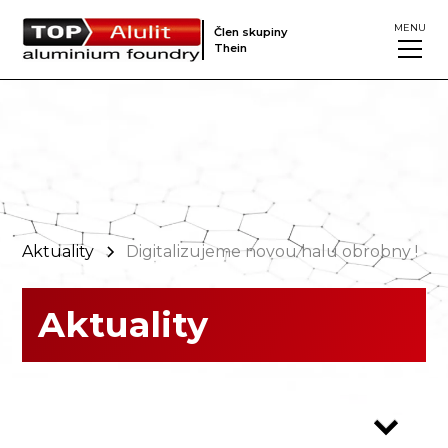
MENU
Člen skupiny
Thein
Aktuality
Digitalizujeme novou halu obrobny !
Aktuality