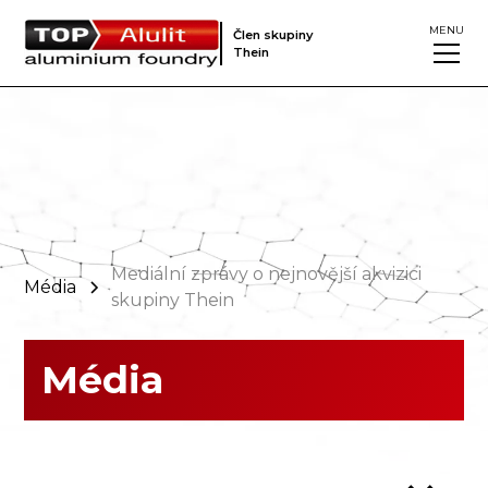
MENU
Člen skupiny
Thein
Mediální zprávy o nejnovější akvizici
Média
skupiny Thein
Média