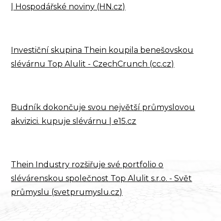
| Hospodářské noviny (HN.cz)
Investiční skupina Thein koupila benešovskou
slévárnu Top Alulit - CzechCrunch (cc.cz)
Budník dokončuje svou největší průmyslovou
akvizici. kupuje slévárnu | e15.cz
Thein Industry rozšiřuje své portfolio o
slévárenskou společnost Top Alulit s.r.o. - Svět
průmyslu (svetprumyslu.cz)